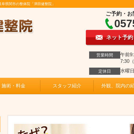
岐阜県関市の整体院「津田健整院」
ご予約・お
057
ネット予約
午前9:
営業時間
7:3
水曜
定休日
施術・料金
スタッフ紹介
外観、院内の