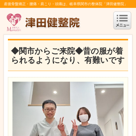
産後骨盤矯正・腰痛・肩こり・頭痛は、岐阜県関市の整体院「津田健整院」
◆関市からご来院◆昔の服が着
られるようになり、有難いです